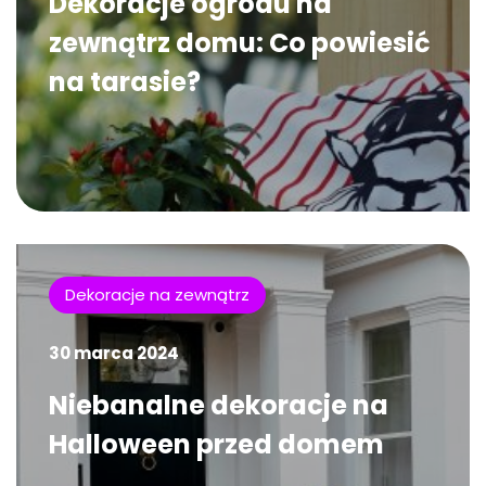
Dekoracje ogrodu na
zewnątrz domu: Co powiesić
na tarasie?
Dekoracje na zewnątrz
30 marca 2024
Niebanalne dekoracje na
Halloween przed domem