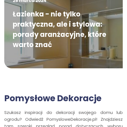
28 marca 2024
Łazienka - nie tylko
praktyczna, ale i stylowa:
porady aranżacyjne, które
warto znać
Pomysłowe Dekoracje
Szukasz inspiracji do dekoracji swojego domu lub
ogrodu? Odwiedź PomysloweDekoracje.pl! Znajdziesz
tam szeroki przegląd porad dotyczących wyboru